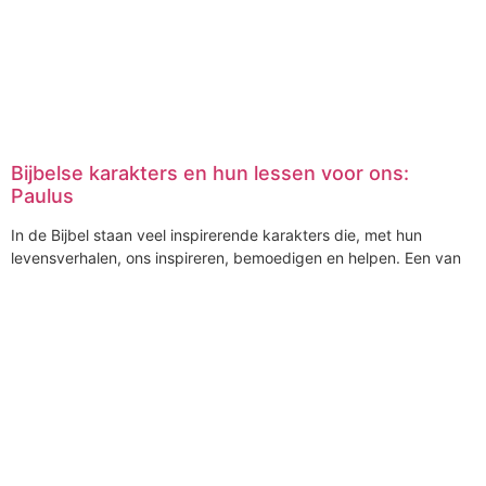
Bijbelse karakters en hun lessen voor ons:
Paulus
In de Bijbel staan veel inspirerende karakters die, met hun
levensverhalen, ons inspireren, bemoedigen en helpen. Een van
de meest opvallende personen in de Bijbel is Paulus. Een zeer
bekende apostel die ooit