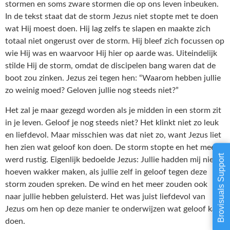
stormen en soms zware stormen die op ons leven inbeuken.
In de tekst staat dat de storm Jezus niet stopte met te doen
wat Hij moest doen. Hij lag zelfs te slapen en maakte zich
totaal niet ongerust over de storm. Hij bleef zich focussen op
wie Hij was en waarvoor Hij hier op aarde was. Uiteindelijk
stilde Hij de storm, omdat de discipelen bang waren dat de
boot zou zinken. Jezus zei tegen hen: “Waarom hebben jullie
zo weinig moed? Geloven jullie nog steeds niet?”
Het zal je maar gezegd worden als je midden in een storm zit
in je leven. Geloof je nog steeds niet? Het klinkt niet zo leuk
en liefdevol. Maar misschien was dat niet zo, want Jezus liet
hen zien wat geloof kon doen. De storm stopte en het meer
Brovisuals Support
werd rustig. Eigenlijk bedoelde Jezus: Jullie hadden mij niet
hoeven wakker maken, als jullie zelf in geloof tegen deze
storm zouden spreken. De wind en het meer zouden ook
naar jullie hebben geluisterd. Het was juist liefdevol van
Jezus om hen op deze manier te onderwijzen wat geloof kan
doen.